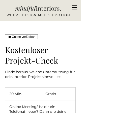
mindful
interiors.
WHERE DESIGN MEETS EMOTION
Online verfügbar
Kostenloser
Projekt-Check
Finde heraus, welche Unterstützung für
dein Interior-Projekt sinnvoll ist.
Gratis
20 Min.
2
Gratis
0
M
Online Meeting/ Ist dir ein
i
Telefonat lieber? Dann gib deine