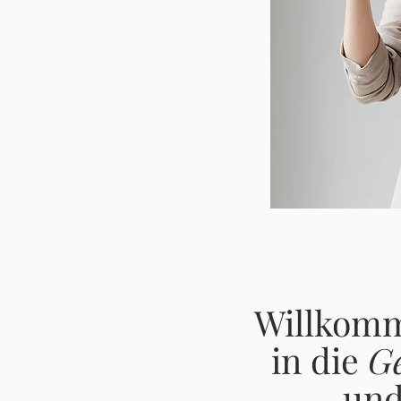
Willkomm
in die
G
un