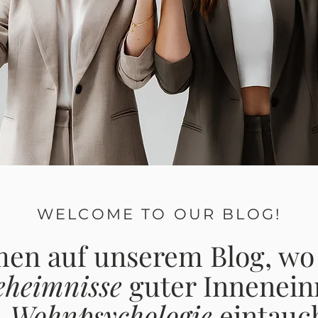
WELCOME TO OUR BLOG!
en auf unserem Blog, wo w
eheimnisse
guter Innenein
d
Wohnpsychologie
eintauc