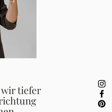
ir tiefer
richtung
hen.