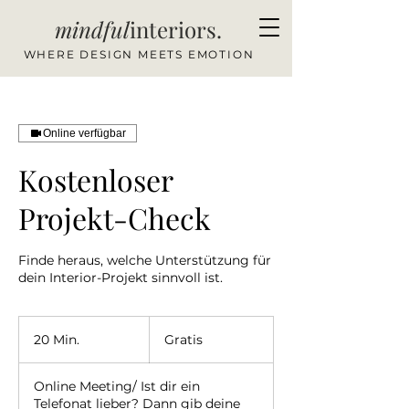
mindful
interiors.
WHERE DESIGN MEETS EMOTION
Online verfügbar
Kostenloser
Projekt-Check
Finde heraus, welche Unterstützung für
dein Interior-Projekt sinnvoll ist.
Gratis
20 Min.
2
Gratis
0
M
Online Meeting/ Ist dir ein
i
Telefonat lieber? Dann gib deine