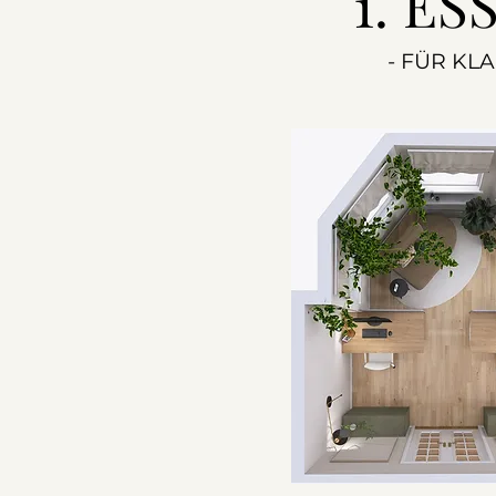
1. ES
- FÜR KL