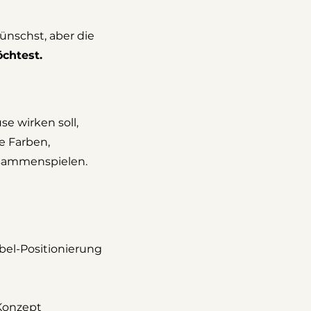
ünschst, aber die
chtest.
e wirken soll,
e Farben,
usammenspielen.
el-Positionierung
Konzept